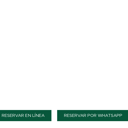
DISFRUTA DEL
MEJOR HOTE
RESORT EN LA ZONA SUR
$109 X NOCH
PARA 2 PERSONAS.
INCLUYE DESAYUNO
-IMPUESTOS NO INCLUIDOS-
RESERVAR EN LÍNEA
RESERVAR POR WHATSAPP