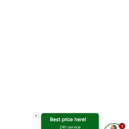
×
Best price here!
1
24h service