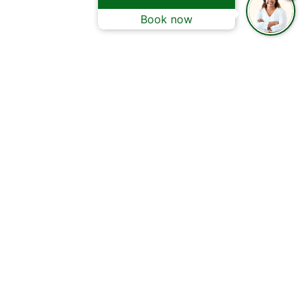
Book now
ODOS DE PAGO
ONIBLES:
bancaria.
ito o débito.